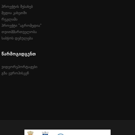
პროექტის შესახებ
მედია კახეთში
რეკლამა
პროექტი "აგრომედია"
თვითმმართველობა
საბჭოს დებულება
ᲬᲐᲠᲛᲝᲒᲘᲓᲒᲔᲜᲗ
ვიდეორეპორტაჟები
გზა ევროპისკენ