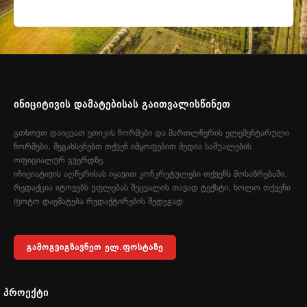
ᲘᲜᲘᲪᲘᲢᲘᲕᲘᲡ ᲓᲐᲛᲐᲢᲔᲑᲘᲡᲐᲡ ᲒᲐᲘᲗᲕᲐᲚᲘᲡᲬᲘᲜᲔᲗ
გთხოვთ დაიცვათ ეთიკის ნორმები და მართლწერის ელემენტარული
ნორმები, შეგახსენებთ თქვენ იმყოფებით მედია საშუალების
ოფიციალურ გვერდზე.
ინიციატივის აღწერისას იყავით კონკრეტულები თქვენს მოსაზრებაში.
რედაქცია იტოვებს უფლებას შეცვალის თავად ტექსტი, ხოლო თქვენი
ფოტო დაემატება რედაქტირების შედეგად.
ᲒᲐᲛᲝᲒᲕᲘᲒᲖᲐᲕᲜᲔᲗ ᲔᲚ.ᲤᲝᲡᲢᲐᲖᲔ
ᲞᲠᲝᲔᲥᲢᲘ