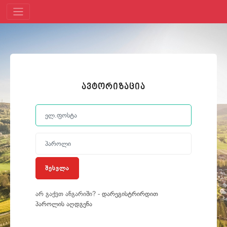
ავტორიზაცია
ᲔᲚ.ᲤᲝᲡᲢᲐ
ᲞᲐᲠᲝᲚᲘ
ᲨᲔᲡᲕᲚᲐ
არ გაქვთ ანგარიში? -
დარეგისტრირდით
პაროლის აღდგენა