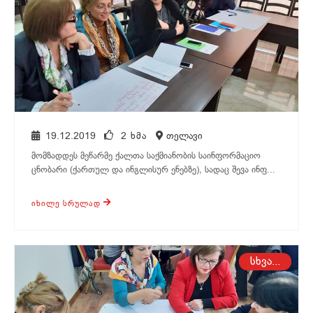
19.12.2019
2 ᲮᲛᲐ
თელავი
მომზადდეს მეწარმე ქალთა საქმიანობის საინფორმაციო
ცნობარი (ქართულ და ინგლისურ ენებზე), სადაც შევა ინფ...
ᲘᲮᲘᲚᲔ ᲡᲠᲣᲚᲐᲓ
თელავი
სხვა...