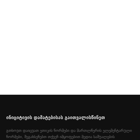
ᲘᲜᲘᲪᲘᲢᲘᲕᲘᲡ ᲓᲐᲛᲐᲢᲔᲑᲘᲡᲐᲡ ᲒᲐᲘᲗᲕᲐᲚᲘᲡᲬᲘᲜᲔᲗ
გთხოვთ დაიცვათ ეთიკის ნორმები და მართლწერის ელემენტარული
ნორმები, შეგახსენებთ თქვენ იმყოფებით მედია საშუალების