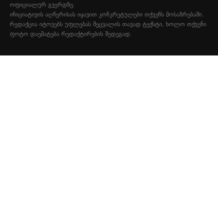
ოფიციალურ გვერდზე.
ინიციატივის აღწერისას იყავით კონკრეტულები თქვენს მოსაზრებაში.
რედაქცია იტოვებს უფლებას შეცვალის თავად ტექსტი, ხოლო თქვენი
ფოტო დაემატება რედაქტირების შედეგად.
ᲒᲐᲛᲝᲒᲕᲘᲒᲖᲐᲕᲜᲔᲗ ᲔᲚ.ᲤᲝᲡᲢᲐᲖᲔ
ᲞᲠᲝᲔᲥᲢᲘ
პროექტის შესახებ
მედია კახეთში
რეკლამა
პროექტი "აგრომედია"
თვითმმართველობა
საბჭოს დებულება
ᲬᲐᲠᲛᲝᲒᲘᲓᲒᲔᲜᲗ
ვიდეორეპორტაჟები