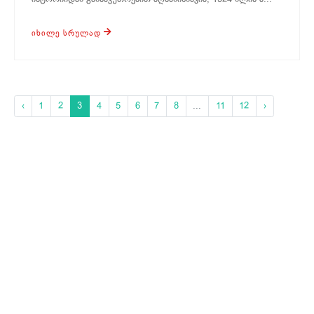
ᲘᲮᲘᲚᲔ ᲡᲠᲣᲚᲐᲓ
‹
1
2
3
4
5
6
7
8
...
11
12
›