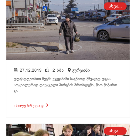
გურჯაანი
სხვა...
27.12.2019
2 ᲮᲛᲐ
გურჯაანი
დღესდღეობით ჩვენს ქვეყანაში საკმაოდ მწვავედ დგას
სოციალურად დაუცველი პირების პრობლემა, მათ მიმართ
გა...
ᲘᲮᲘᲚᲔ ᲡᲠᲣᲚᲐᲓ
თელავი
სხვა...