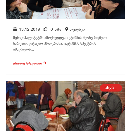
13.12.2019
0 ᲮᲛᲐ
თელავი
მუნიციპალიტეტში ამოქმედდეს აუტიზმის მქონე ბავშვთა
სარეაბილიტაციო პროგრამა. აუტიზმის სპექტრის
აშლილობ...
ᲘᲮᲘᲚᲔ ᲡᲠᲣᲚᲐᲓ
თელავი
სხვა...